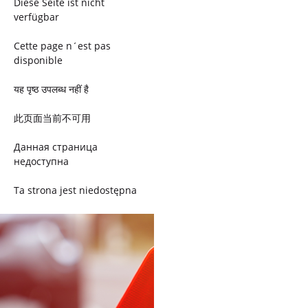
Diese Seite ist nicht
verfügbar
Cette page n´est pas
disponible
यह पृष्ठ उपलब्ध नहीं है
此页面当前不可用
Данная страница
недоступна
Ta strona jest niedostępna
Trang này không có
Esta página não está
disponível
このページは現在利用できま
せん