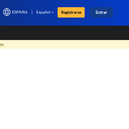
ESPAÑA
|
Español
Registrarse
Entrar
×
es