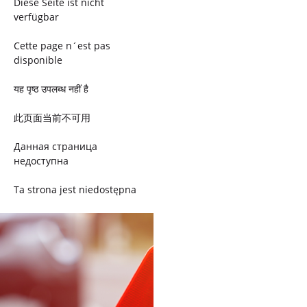
Diese Seite ist nicht
verfügbar
Cette page n´est pas
disponible
यह पृष्ठ उपलब्ध नहीं है
此页面当前不可用
Данная страница
недоступна
Ta strona jest niedostępna
Trang này không có
Esta página não está
disponível
このページは現在利用できま
せん