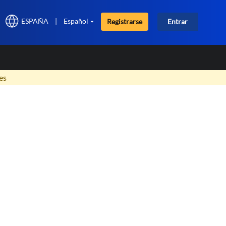
ESPAÑA
|
Español
Registrarse
Entrar
×
es