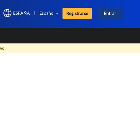
ESPAÑA
|
Español
Registrarse
Entrar
×
es