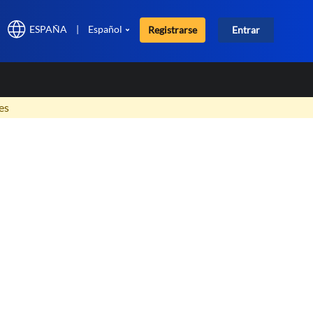
ESPAÑA
|
Español
Registrarse
Entrar
×
es