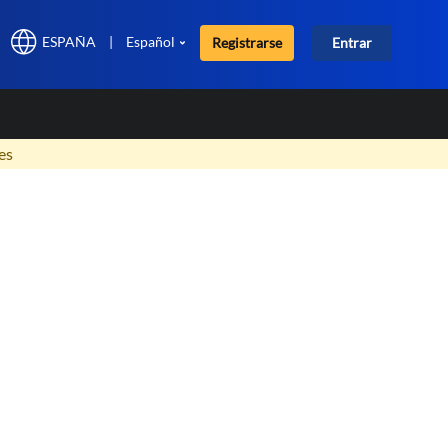
ESPAÑA
|
Español
Registrarse
Entrar
×
es