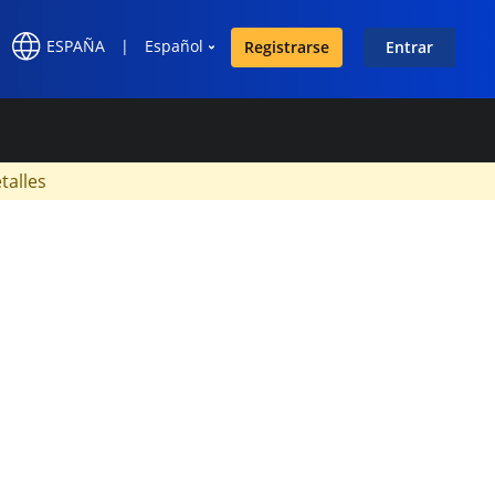
ESPAÑA
|
Español
Registrarse
Entrar
×
talles