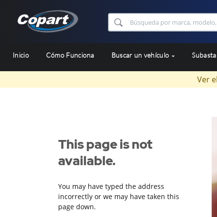
Inicio
Cómo Funciona
Buscar un vehículo
Subast
Ver e
This page is not
available.
You may have typed the address
incorrectly or we may have taken this
page down.