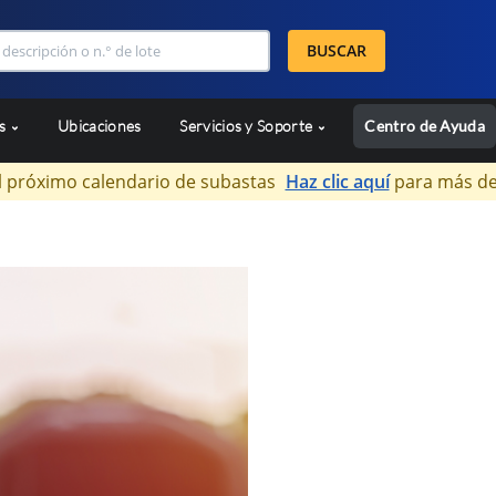
BUSCAR
as
Ubicaciones
Servicios y Soporte
Centro de Ayuda
l próximo calendario de subastas
Haz clic aquí
para más de