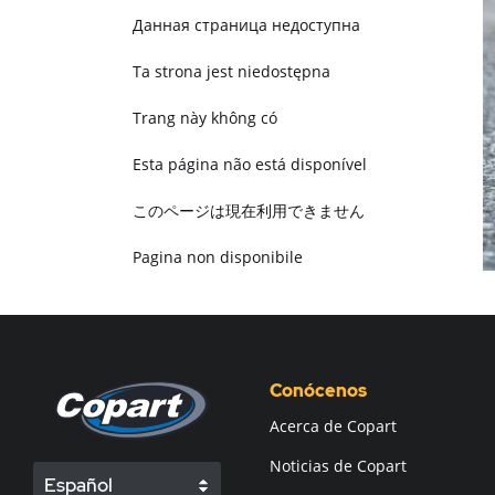
Данная страница недоступна
Ta strona jest niedostępna
Trang này không có
Esta página não está disponível
このページは現在利用できません
Pagina non disponibile
هذه الصفحة غير متوفرة
Conócenos
Acerca de Copart
Noticias de Copart
Español