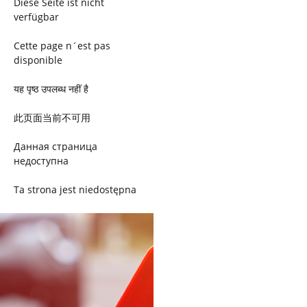
Diese Seite ist nicht
verfügbar
Cette page n´est pas
disponible
यह पृष्ठ उपलब्ध नहीं है
此页面当前不可用
Данная страница
недоступна
Ta strona jest niedostępna
Trang này không có
Esta página não está
disponível
このページは現在利用できま
せん