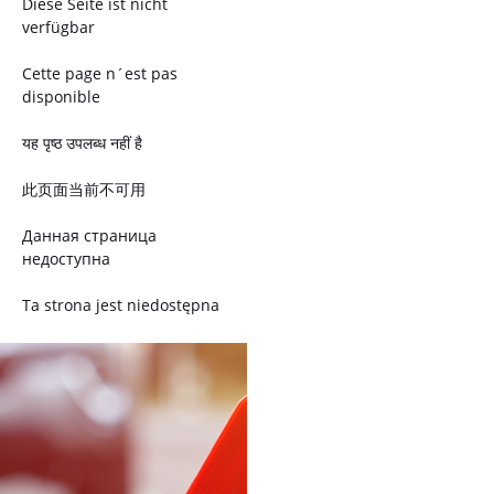
Diese Seite ist nicht
verfügbar
Cette page n´est pas
disponible
यह पृष्ठ उपलब्ध नहीं है
此页面当前不可用
Данная страница
недоступна
Ta strona jest niedostępna
Trang này không có
Esta página não está
disponível
このページは現在利用できま
せん