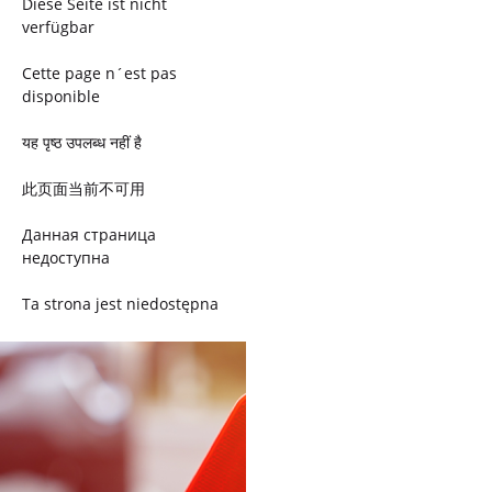
Diese Seite ist nicht
verfügbar
Cette page n´est pas
disponible
यह पृष्ठ उपलब्ध नहीं है
此页面当前不可用
Данная страница
недоступна
Ta strona jest niedostępna
Trang này không có
Esta página não está
disponível
このページは現在利用できま
せん