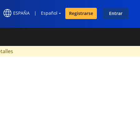
ESPAÑA
|
Español
Registrarse
Entrar
×
talles