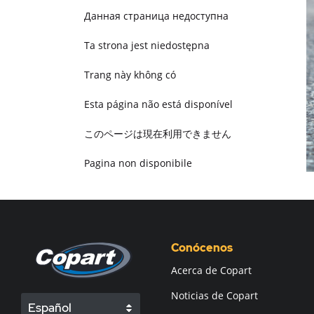
Данная страница недоступна
Ta strona jest niedostępna
Trang này không có
Esta página não está disponível
このページは現在利用できません
Pagina non disponibile
هذه الصفحة غير متوفرة
Conócenos
Acerca de Copart
Noticias de Copart
Español