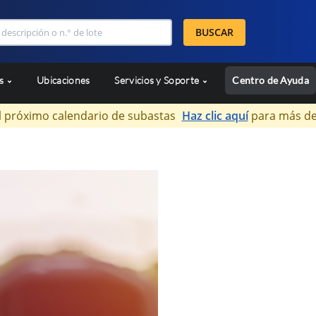
BUSCAR
as
Ubicaciones
Servicios y Soporte
Centro de Ayuda
l próximo calendario de subastas
Haz clic aquí
para más de