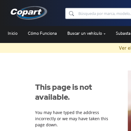
Inicio
Cómo Funciona
Buscar un vehículo
Subast
Ver e
This page is not
available.
You may have typed the address
incorrectly or we may have taken this
page down.