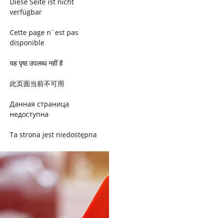
Diese Seite ist nicht
verfügbar
Cette page n´est pas
disponible
यह पृष्ठ उपलब्ध नहीं है
此页面当前不可用
Данная страница
недоступна
Ta strona jest niedostępna
Trang này không có
Esta página não está
disponível
このページは現在利用できま
せん