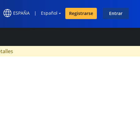
ESPAÑA
|
Español
Registrarse
Entrar
×
talles