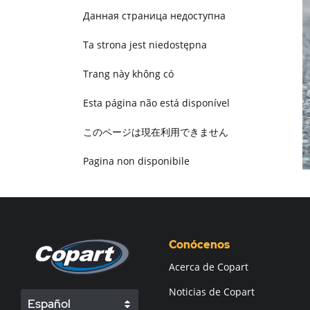
Данная страница недоступна
Ta strona jest niedostępna
Trang này không có
Esta página não está disponível
このページは現在利用できません
Pagina non disponibile
هذه الصفحة غير متوفرة
Conócenos
Acerca de Copart
Noticias de Copart
Español