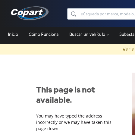
Inicio
Cómo Funciona
Buscar un vehículo
Subast
Ver e
This page is not
available.
You may have typed the address
incorrectly or we may have taken this
page down.