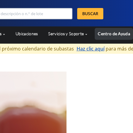
BUSCAR
as
Ubicaciones
Servicios y Soporte
Centro de Ayuda
l próximo calendario de subastas
Haz clic aquí
para más de