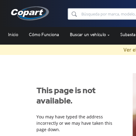
Inicio
Cómo Funciona
Buscar un vehículo
Subast
Ver e
This page is not
available.
You may have typed the address
incorrectly or we may have taken this
page down.