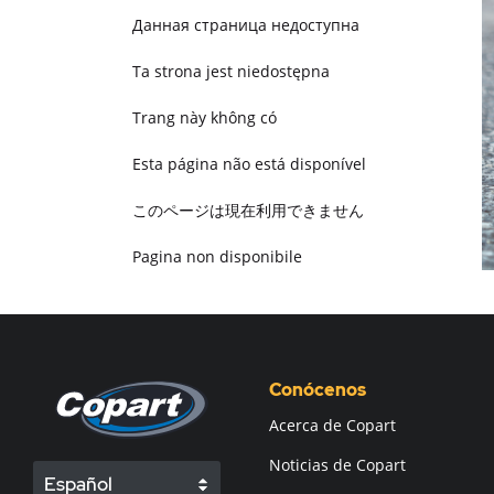
Данная страница недоступна
Ta strona jest niedostępna
Trang này không có
Esta página não está disponível
このページは現在利用できません
Pagina non disponibile
هذه الصفحة غير متوفرة
Conócenos
Acerca de Copart
Noticias de Copart
Español