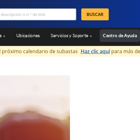
BUSCAR
as
Ubicaciones
Servicios y Soporte
Centro de Ayuda
l próximo calendario de subastas
Haz clic aquí
para más de