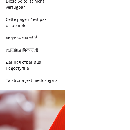
Diese Seite ist nicht
verfügbar
Cette page n´est pas
disponible
यह पृष्ठ उपलब्ध नहीं है
此页面当前不可用
Данная страница
недоступна
Ta strona jest niedostępna
Trang này không có
Esta página não está
disponível
このページは現在利用できま
せん