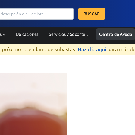
BUSCAR
as
Ubicaciones
Servicios y Soporte
Centro de Ayuda
l próximo calendario de subastas
Haz clic aquí
para más de