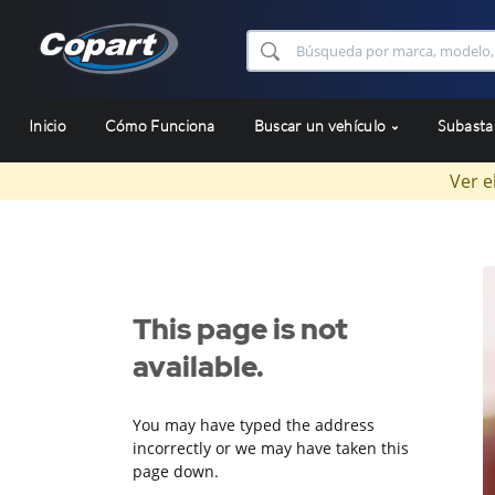
Inicio
Cómo Funciona
Buscar un vehículo
Subast
Ver e
This page is not
available.
You may have typed the address
incorrectly or we may have taken this
page down.