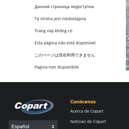
Данная страница недоступна
Ta strona jest niedostępna
Trang này không có
Esta página não está disponível
このページは現在利用できません
Pagina non disponibile
هذه الصفحة غير متوفرة
Conócenos
Acerca de Copart
Noticias de Copart
Español