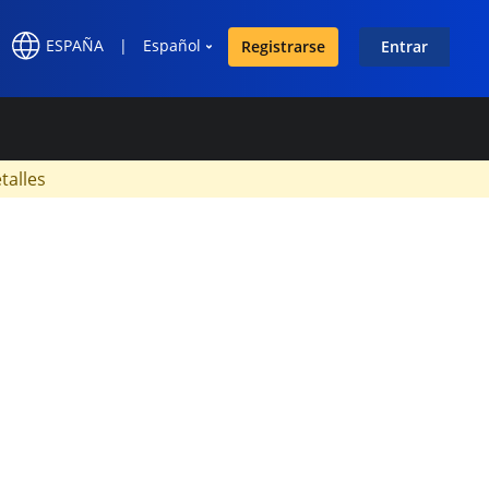
ESPAÑA
|
Español
Registrarse
Entrar
×
talles