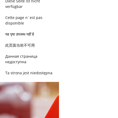
Diese Seite ist nicht
verfügbar
Cette page n´est pas
disponible
यह पृष्ठ उपलब्ध नहीं है
此页面当前不可用
Данная страница
недоступна
Ta strona jest niedostępna
Trang này không có
Esta página não está
disponível
このページは現在利用できま
せん