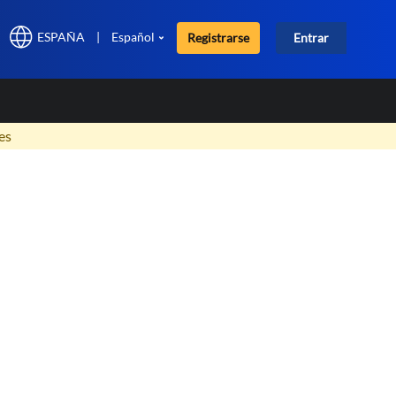
ESPAÑA
|
Español
Registrarse
Entrar
×
es