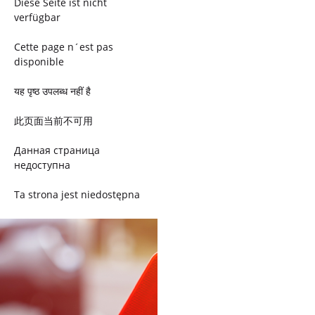
Diese Seite ist nicht
verfügbar
Cette page n´est pas
disponible
यह पृष्ठ उपलब्ध नहीं है
此页面当前不可用
Данная страница
недоступна
Ta strona jest niedostępna
Trang này không có
Esta página não está
disponível
このページは現在利用できま
せん