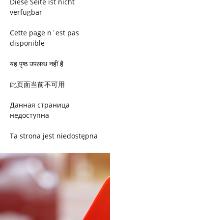
Diese Seite ist nicht
verfügbar
Cette page n´est pas
disponible
यह पृष्ठ उपलब्ध नहीं है
此页面当前不可用
Данная страница
недоступна
Ta strona jest niedostępna
Trang này không có
Esta página não está
disponível
このページは現在利用できま
せん