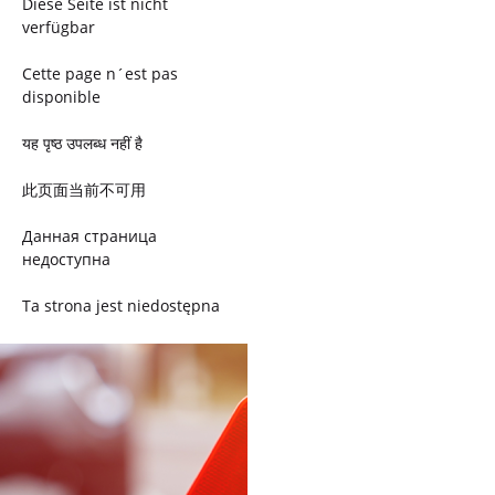
Diese Seite ist nicht
verfügbar
Cette page n´est pas
disponible
यह पृष्ठ उपलब्ध नहीं है
此页面当前不可用
Данная страница
недоступна
Ta strona jest niedostępna
Trang này không có
Esta página não está
disponível
このページは現在利用できま
せん