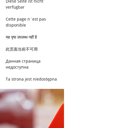
Diese Seite ist nicht
verfügbar
Cette page n´est pas
disponible
यह पृष्ठ उपलब्ध नहीं है
此页面当前不可用
Данная страница
недоступна
Ta strona jest niedostępna
Trang này không có
Esta página não está
disponível
このページは現在利用できま
せん