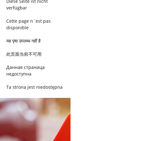
Diese Seite ist nicht
verfügbar
Cette page n´est pas
disponible
यह पृष्ठ उपलब्ध नहीं है
此页面当前不可用
Данная страница
недоступна
Ta strona jest niedostępna
Trang này không có
Esta página não está
disponível
このページは現在利用できま
せん