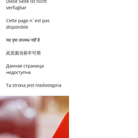
Diese Seite ist nicht
verfügbar
Cette page n´est pas
disponible
यह पृष्ठ उपलब्ध नहीं है
此页面当前不可用
Данная страница
недоступна
Ta strona jest niedostępna
Trang này không có
Esta página não está
disponível
このページは現在利用できま
せん