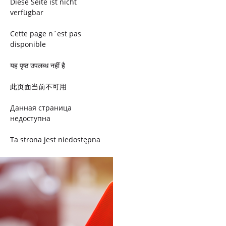
Diese Seite ist nicht
verfügbar
Cette page n´est pas
disponible
यह पृष्ठ उपलब्ध नहीं है
此页面当前不可用
Данная страница
недоступна
Ta strona jest niedostępna
Trang này không có
Esta página não está
disponível
このページは現在利用できま
せん