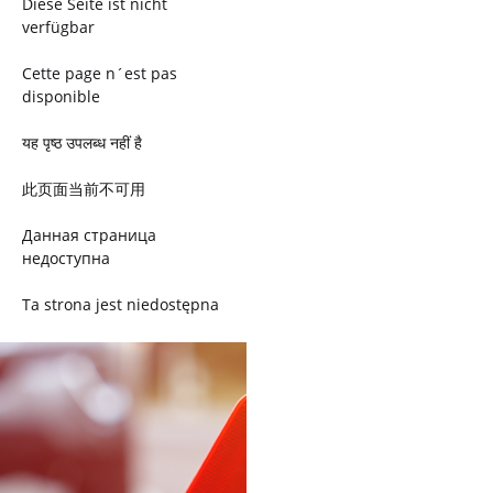
Diese Seite ist nicht
verfügbar
Cette page n´est pas
disponible
यह पृष्ठ उपलब्ध नहीं है
此页面当前不可用
Данная страница
недоступна
Ta strona jest niedostępna
Trang này không có
Esta página não está
disponível
このページは現在利用できま
せん