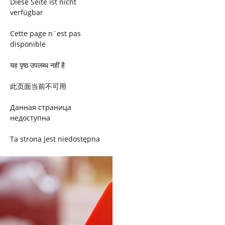
Diese Seite ist nicht
verfügbar
Cette page n´est pas
disponible
यह पृष्ठ उपलब्ध नहीं है
此页面当前不可用
Данная страница
недоступна
Ta strona jest niedostępna
Trang này không có
Esta página não está
disponível
このページは現在利用できま
せん