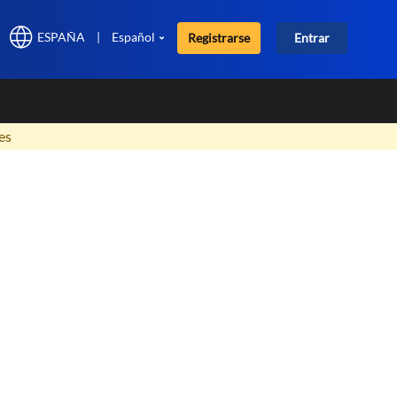
ESPAÑA
|
Español
Registrarse
Entrar
×
es