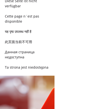
Diese Seite ist nicht
verfügbar
Cette page n´est pas
disponible
यह पृष्ठ उपलब्ध नहीं है
此页面当前不可用
Данная страница
недоступна
Ta strona jest niedostępna
Trang này không có
Esta página não está
disponível
このページは現在利用できま
せん