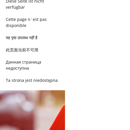
Diese Seite ist nicht
verfügbar
Cette page n´est pas
disponible
यह पृष्ठ उपलब्ध नहीं है
此页面当前不可用
Данная страница
недоступна
Ta strona jest niedostępna
Trang này không có
Esta página não está
disponível
このページは現在利用できま
せん