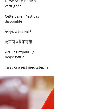
Diese Seite ist nicht
verfügbar
Cette page n´est pas
disponible
यह पृष्ठ उपलब्ध नहीं है
此页面当前不可用
Данная страница
недоступна
Ta strona jest niedostępna
Trang này không có
Esta página não está
disponível
このページは現在利用できま
せん