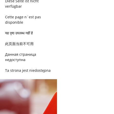
Diese Seite ist nicht
verfügbar
Cette page n´est pas
disponible
यह पृष्ठ उपलब्ध नहीं है
此页面当前不可用
Данная страница
недоступна
Ta strona jest niedostępna
Trang này không có
Esta página não está
disponível
このページは現在利用できま
せん