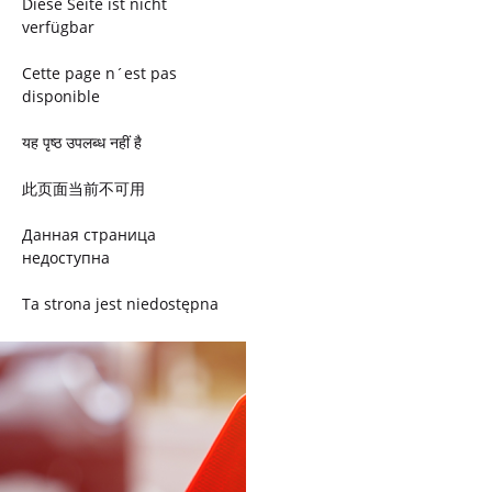
Diese Seite ist nicht
verfügbar
Cette page n´est pas
disponible
यह पृष्ठ उपलब्ध नहीं है
此页面当前不可用
Данная страница
недоступна
Ta strona jest niedostępna
Trang này không có
Esta página não está
disponível
このページは現在利用できま
せん