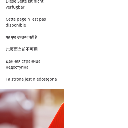
Diese Seite ist nicht
verfügbar
Cette page n´est pas
disponible
यह पृष्ठ उपलब्ध नहीं है
此页面当前不可用
Данная страница
недоступна
Ta strona jest niedostępna
Trang này không có
Esta página não está
disponível
このページは現在利用できま
せん