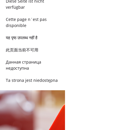
Diese Seite ist nicht
verfügbar
Cette page n´est pas
disponible
यह पृष्ठ उपलब्ध नहीं है
此页面当前不可用
Данная страница
недоступна
Ta strona jest niedostępna
Trang này không có
Esta página não está
disponível
このページは現在利用できま
せん