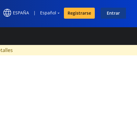
ESPAÑA
|
Español
Registrarse
Entrar
×
talles