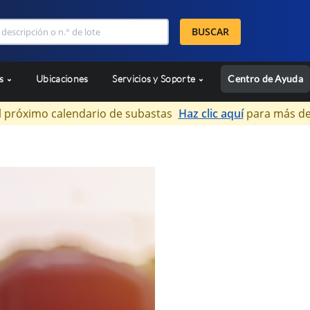
BUSCAR
as
Ubicaciones
Servicios y Soporte
Centro de Ayuda
l próximo calendario de subastas
Haz clic aquí
para más de