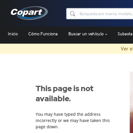
Inicio
Cómo Funciona
Buscar un vehículo
Subast
Ver e
This page is not
available.
You may have typed the address
incorrectly or we may have taken this
page down.