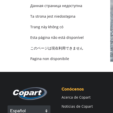
Данная страница недоступна
Ta strona jest niedostępna
Trang này không có
Esta página não está disponível
このページは現在利用できません
Pagina non disponibile
هذه الصفحة غير متوفرة
Conócenos
Acerca de Copart
Noticias de Copart
Español