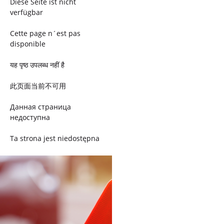
Diese Seite ist nicht
verfügbar
Cette page n´est pas
disponible
यह पृष्ठ उपलब्ध नहीं है
此页面当前不可用
Данная страница
недоступна
Ta strona jest niedostępna
Trang này không có
Esta página não está
disponível
このページは現在利用できま
せん