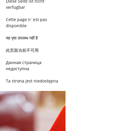
Diese Seite ist nicht
verfügbar
Cette page n´est pas
disponible
यह पृष्ठ उपलब्ध नहीं है
此页面当前不可用
Данная страница
недоступна
Ta strona jest niedostępna
Trang này không có
Esta página não está
disponível
このページは現在利用できま
せん