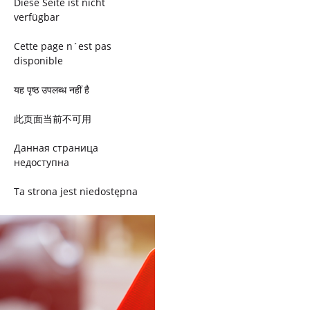
Diese Seite ist nicht
verfügbar
Cette page n´est pas
disponible
यह पृष्ठ उपलब्ध नहीं है
此页面当前不可用
Данная страница
недоступна
Ta strona jest niedostępna
Trang này không có
Esta página não está
disponível
このページは現在利用できま
せん