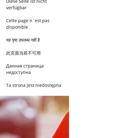
Diese Seite ist nicht
verfügbar
Cette page n´est pas
disponible
यह पृष्ठ उपलब्ध नहीं है
此页面当前不可用
Данная страница
недоступна
Ta strona jest niedostępna
Trang này không có
Esta página não está
disponível
このページは現在利用できま
せん