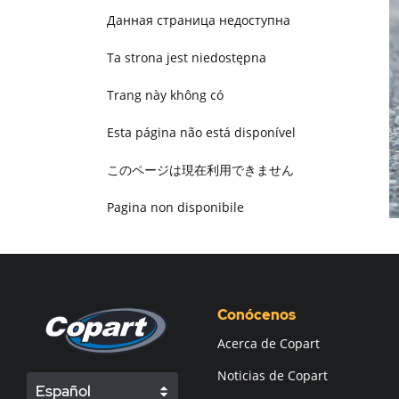
Данная страница недоступна
Ta strona jest niedostępna
Trang này không có
Esta página não está disponível
このページは現在利用できません
Pagina non disponibile
هذه الصفحة غير متوفرة
Conócenos
Acerca de Copart
Noticias de Copart
Español