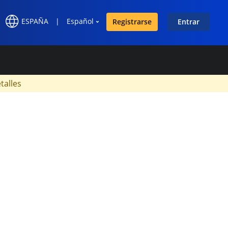
ESPAÑA
|
Español
Registrarse
Entrar
×
talles