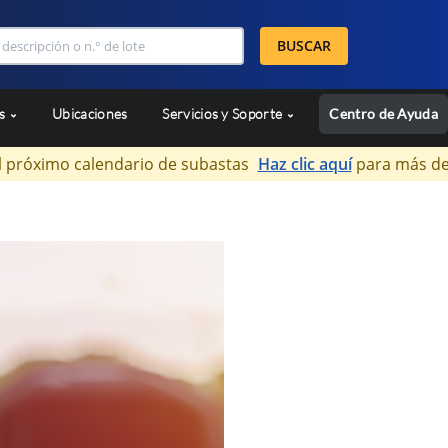
BUSCAR
as
Ubicaciones
Servicios y Soporte
Centro de Ayuda
l próximo calendario de subastas
Haz clic aquí
para más de