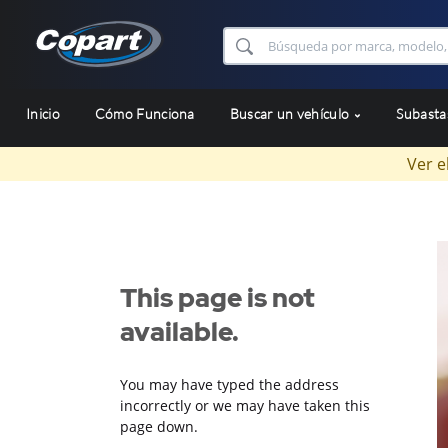
Inicio
Cómo Funciona
Buscar un vehículo
Subast
Ver e
This page is not
available.
You may have typed the address
incorrectly or we may have taken this
page down.