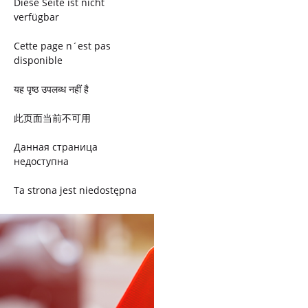
Diese Seite ist nicht
verfügbar
Cette page n´est pas
disponible
यह पृष्ठ उपलब्ध नहीं है
此页面当前不可用
Данная страница
недоступна
Ta strona jest niedostępna
Trang này không có
Esta página não está
disponível
このページは現在利用できま
せん