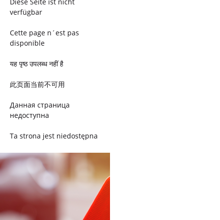
Diese Seite ist nicht
verfügbar
Cette page n´est pas
disponible
यह पृष्ठ उपलब्ध नहीं है
此页面当前不可用
Данная страница
недоступна
Ta strona jest niedostępna
Trang này không có
Esta página não está
disponível
このページは現在利用できま
せん