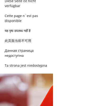
Diese Seite ist nicht
verfügbar
Cette page n´est pas
disponible
यह पृष्ठ उपलब्ध नहीं है
此页面当前不可用
Данная страница
недоступна
Ta strona jest niedostępna
Trang này không có
Esta página não está
disponível
このページは現在利用できま
せん