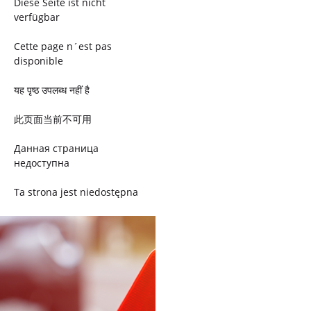
Diese Seite ist nicht
verfügbar
Cette page n´est pas
disponible
यह पृष्ठ उपलब्ध नहीं है
此页面当前不可用
Данная страница
недоступна
Ta strona jest niedostępna
Trang này không có
Esta página não está
disponível
このページは現在利用できま
せん