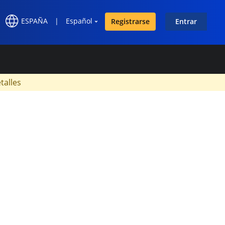
ESPAÑA
|
Español
Registrarse
Entrar
×
talles