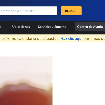
BUSCAR
as
Ubicaciones
Servicios y Soporte
Centro de Ayuda
l próximo calendario de subastas
Haz clic aquí
para más de