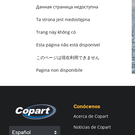
Данная страница недоступна
Ta strona jest niedostępna
Trang này không có
Esta página não está disponível
このページは現在利用できません
Pagina non disponibile
هذه الصفحة غير متوفرة
Conócenos
Acerca de Copart
Noticias de Copart
Español