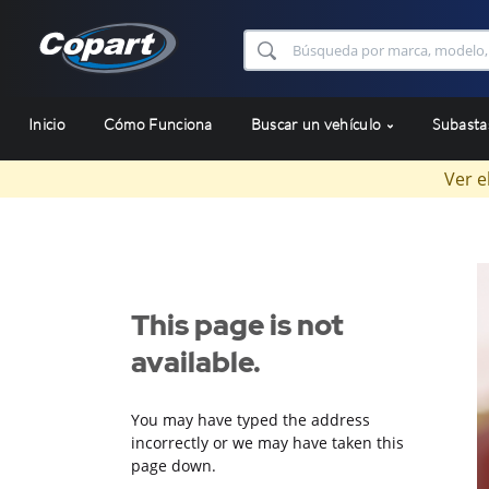
Inicio
Cómo Funciona
Buscar un vehículo
Subast
Ver e
This page is not
available.
You may have typed the address
incorrectly or we may have taken this
page down.