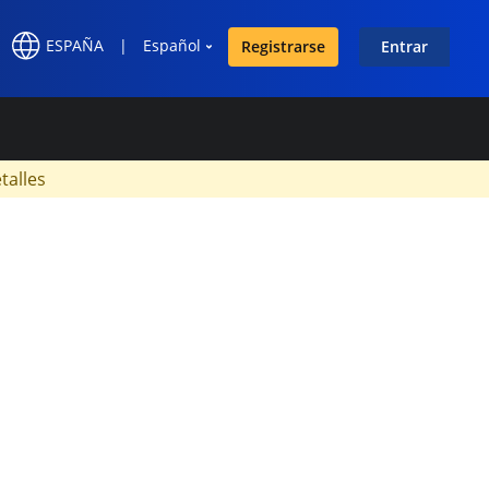
ESPAÑA
|
Español
Registrarse
Entrar
×
talles