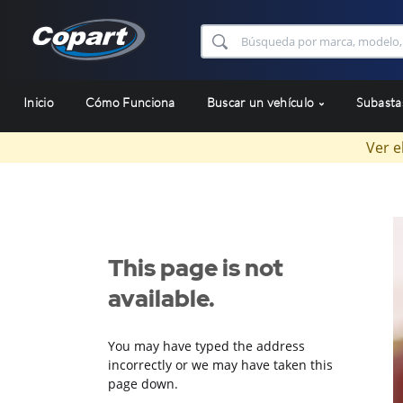
Inicio
Cómo Funciona
Buscar un vehículo
Subast
Ver e
This page is not
available.
You may have typed the address
incorrectly or we may have taken this
page down.