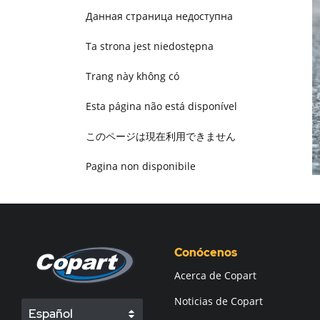
Данная страница недоступна
Ta strona jest niedostępna
Trang này không có
Esta página não está disponível
このページは現在利用できません
Pagina non disponibile
هذه الصفحة غير متوفرة
Conócenos
Acerca de Copart
Noticias de Copart
Español