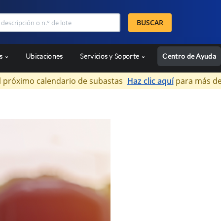
BUSCAR
as
Ubicaciones
Servicios y Soporte
Centro de Ayuda
l próximo calendario de subastas
Haz clic aquí
para más de