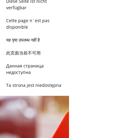
Diese Seite ist nicht
verfügbar
Cette page n´est pas
disponible
यह पृष्ठ उपलब्ध नहीं है
此页面当前不可用
Данная страница
недоступна
Ta strona jest niedostępna
Trang này không có
Esta página não está
disponível
このページは現在利用できま
せん