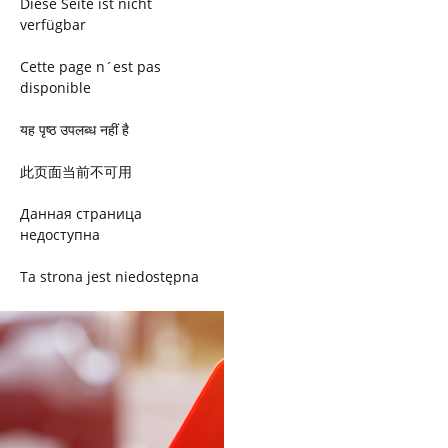
Diese Seite ist nicht
verfügbar
Cette page n´est pas
disponible
यह पृष्ठ उपलब्ध नहीं है
此页面当前不可用
Данная страница
недоступна
Ta strona jest niedostępna
Trang này không có
Esta página não está
disponível
このページは現在利用できま
せん